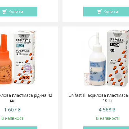
Купити
Купити
крилова пластмаса рідина 42
Unifast III акрилова пластмас
мл
100 г
1 607 ₴
4 568 ₴
В наявності
В наявності