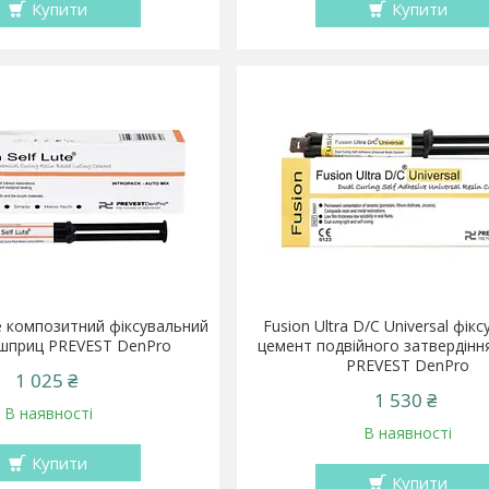
Купити
Купити
te композитний фіксувальний
Fusion Ultra D/C Universal фік
 шприц PREVEST DenPro
цемент подвійного затвердінн
PREVEST DenPro
1 025 ₴
1 530 ₴
В наявності
В наявності
Купити
Купити