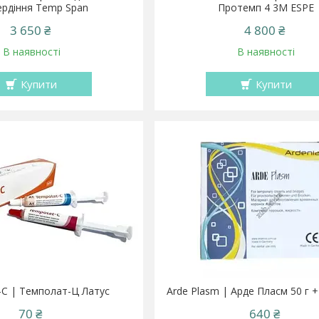
ердіння Temp Span
Протемп 4 3M ESPE
3 650 ₴
4 800 ₴
В наявності
В наявності
Купити
Купити
-С | Темполат-Ц Латус
Arde Plasm | Арде Пласм 50 г +
70 ₴
640 ₴