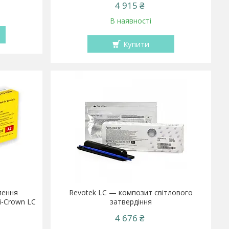
4 915 ₴
В наявності
Купити
лення
Revotek LC — композит світлового
i-Crown LC
затвердіння
4 676 ₴