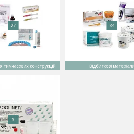
27
84
я тимчасових конструкцій
Відбиткові матеріал
5