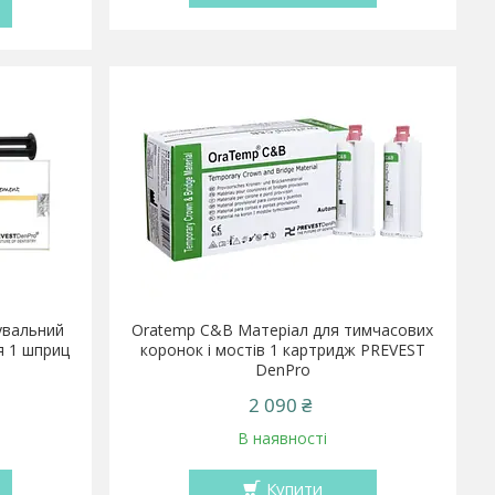
сувальний
Oratemp C&B Матеріал для тимчасових
я 1 шприц
коронок і мостів 1 картридж PREVEST
DenPro
2 090 ₴
В наявності
Купити