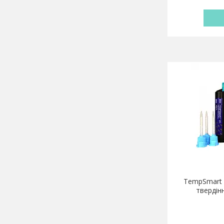
TempSmart 
твердін