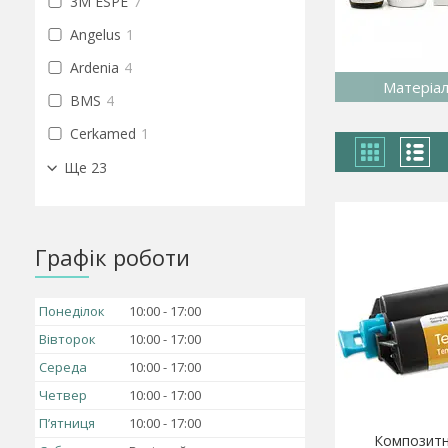
3M ESPE
7
Angelus
1
Ardenia
4
Матеріал
BMS
4
Cerkamed
1
Ще 23
Графік роботи
Понеділок
10:00
17:00
Вівторок
10:00
17:00
Середа
10:00
17:00
Четвер
10:00
17:00
Пʼятниця
10:00
17:00
Композитн