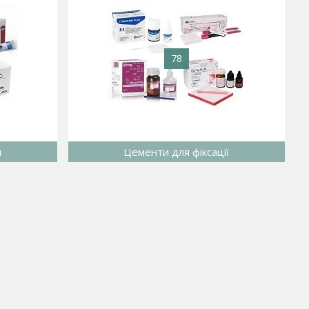
78
и
Цементи для фіксації