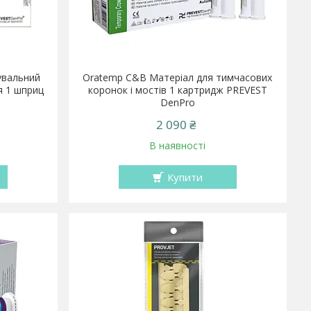
сувальний
Oratemp C&B Матеріал для тимчасових
я 1 шприц
коронок і мостів 1 картридж PREVEST
DenPro
2 090 ₴
В наявності
Купити