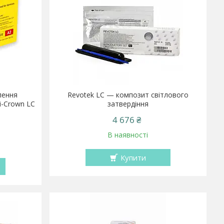
лення
Revotek LC — композит світлового
i-Crown LC
затвердіння
4 676 ₴
В наявності
Купити