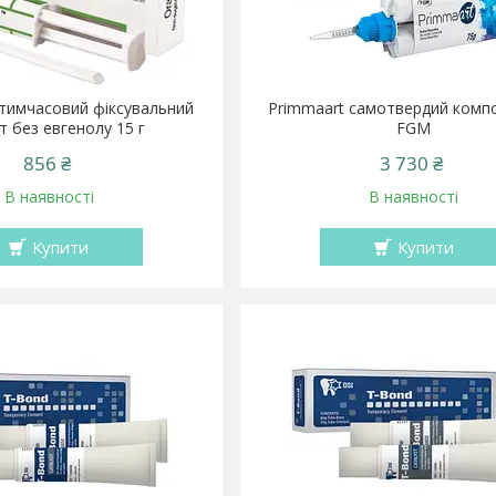
тимчасовий фіксувальний
Primmaart самотвердий компо
т без евгенолу 15 г
FGM
856 ₴
3 730 ₴
В наявності
В наявності
Купити
Купити