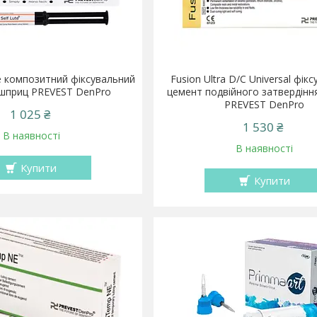
te композитний фіксувальний
Fusion Ultra D/C Universal фік
 шприц PREVEST DenPro
цемент подвійного затвердінн
PREVEST DenPro
1 025 ₴
1 530 ₴
В наявності
В наявності
Купити
Купити