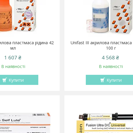
крилова пластмаса рідина 42
Unifast III акрилова пластмас
мл
100 г
1 607 ₴
4 568 ₴
В наявності
В наявності
Купити
Купити