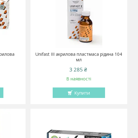
акрилова
Unifast III акрилова пластмаса рідина 104
мл
3 285 ₴
В наявності
Купити