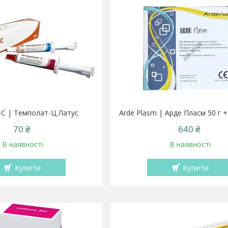
-С | Темполат-Ц Латус
Arde Plasm | Арде Пласм 50 г +
70 ₴
640 ₴
В наявності
В наявності
Купити
Купити