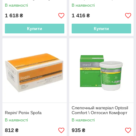
В наявності
В наявності
1 618
1 416
₴
₴
Купити
Купити
Слепочный матеріал Optosil
Repin/ Рєпін Spofa
Comfort \ Оптосил Комфорт
В наявності
В наявності
812
935
₴
₴