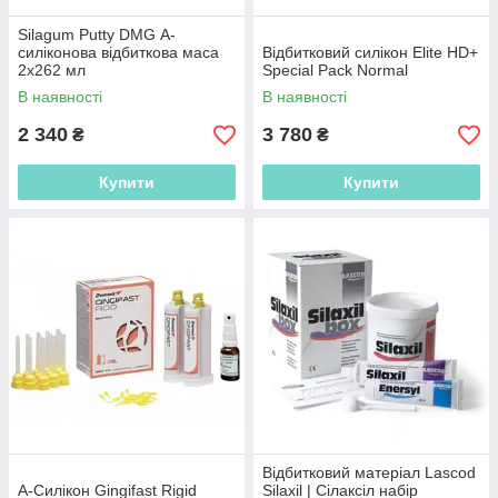
Silagum Putty DMG А-
силіконова відбиткова маса
Відбитковий силікон Elite HD+
2x262 мл
Special Pack Normal
В наявності
В наявності
2 340
3 780
₴
₴
Купити
Купити
Відбитковий матеріал Lascod
А-Силікон Gingifast Rigid
Silaxil | Сілаксіл набір