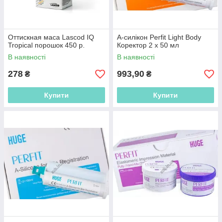
Оттискная маса Lascod IQ
А-силікон Perfit Light Body
Tropical порошок 450 р.
Коректор 2 x 50 мл
В наявності
В наявності
278
993,90
₴
₴
Купити
Купити