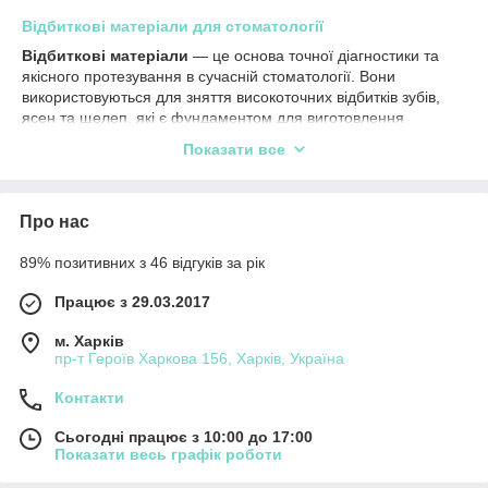
Відбиткові матеріали для стоматології
Відбиткові матеріали
— це основа точної діагностики та
якісного протезування в сучасній стоматології. Вони
використовуються для зняття високоточних відбитків зубів,
ясен та щелеп, які є фундаментом для виготовлення
коронок, мостів, протезів, ортодонтичних конструкцій та
Показати все
індивідуальних ложок.
В
інтернет-магазині
ZUB
представлений широкий вибір
професійних відбиткових матеріалів від провідних світових
Про нас
виробників. Ми пропонуємо як преміальні A-силікони з
високою точністю, так і класичні альгінатні матеріали для
89% позитивних з 46 відгуків за рік
щоденного використання в стоматологічних клініках.
Асортимент відбиткових матеріалів
Працює з 29.03.2017
У категорії представлені всі основні типи матеріалів для
м. Харків
зняття відбитків:
пр-т Героїв Харкова 156, Харків, Україна
A-силікони (добавкові силікони) різної в’язкості —
Контакти
Putty, Heavy Body, Light Body, Medium Body
Силікони для зняття відбитків під імпланти та для
Сьогодні працює з 10:00 до 17:00
ортодонтії
Показати весь графік роботи
Альгінатні відбиткові матеріали (порошки)