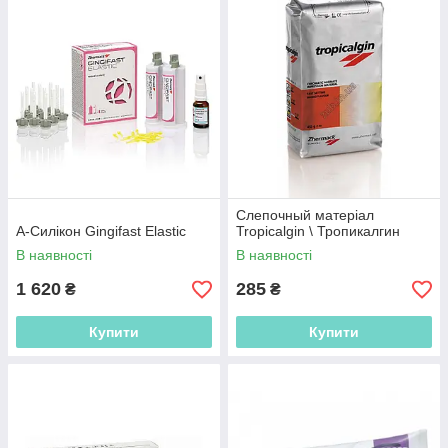
Слепочный матеріал
А-Силікон Gingifast Elastic
Tropicalgin \ Тропикалгин
В наявності
В наявності
1 620
285
₴
₴
Купити
Купити