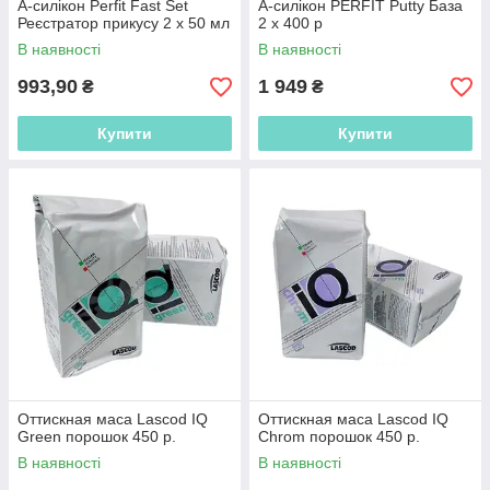
А-силікон Perfit Fast Set
А-силікон PERFIT Putty База
Реєстратор прикусу 2 x 50 мл
2 x 400 р
В наявності
В наявності
993,90
1 949
₴
₴
Купити
Купити
Оттискная маса Lascod IQ
Оттискная маса Lascod IQ
Green порошок 450 р.
Chrom порошок 450 р.
В наявності
В наявності