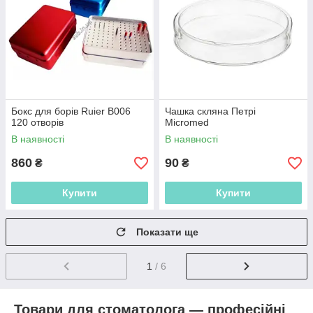
Бокс для борів Ruier B006
Чашка скляна Петрі
120 отворів
Micromed
В наявності
В наявності
860
90
₴
₴
Купити
Купити
Показати ще
1
/ 6
Товари для стоматолога — професійні