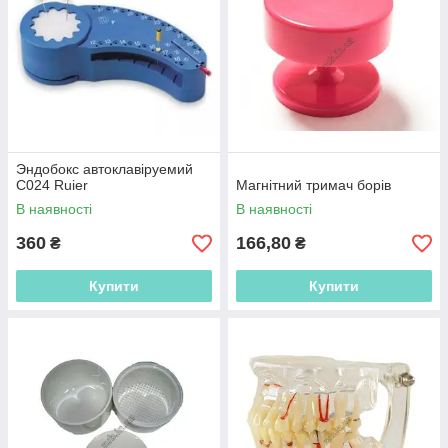
Эндобокс автоклавіруемий
C024 Ruier
Магнітний тримач борів
В наявності
В наявності
360
166,80
₴
₴
Купити
Купити