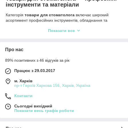
інструменти та матеріали
Категорія
товари для стоматолога
включає широкий
асортимент професійних інструментів, обладнання та
витратних матеріалів, які використовуються у сучасній
Показати все
стоматологічній практиці. Якісні стоматологічні інструменти
дозволяють проводити лікування максимально точно,
безпечно та ефективно.
Про нас
В інтернет-магазині
ZUB
представлені товари для
оснащення стоматологічних кабінетів, клінік і медичних
89% позитивних з 46 відгуків за рік
центрів. У каталозі ви знайдете
стоматологічні
інструменти, матеріали та обладнання
для терапевтичної,
Працює з 29.03.2017
хірургічної, ортопедичної та профілактичної стоматології.
Асортимент товарів для стоматолога
м. Харків
пр-т Героїв Харкова 156, Харків, Україна
У цій категорії представлені найбільш затребувані товари для
щоденної роботи стоматолога.
Контакти
стоматологічні інструменти
Сьогодні вихідний
матеріали для анестезії
Показати весь графік роботи
витратні матеріали для стоматології
обладнання для стоматологічних кабінетів