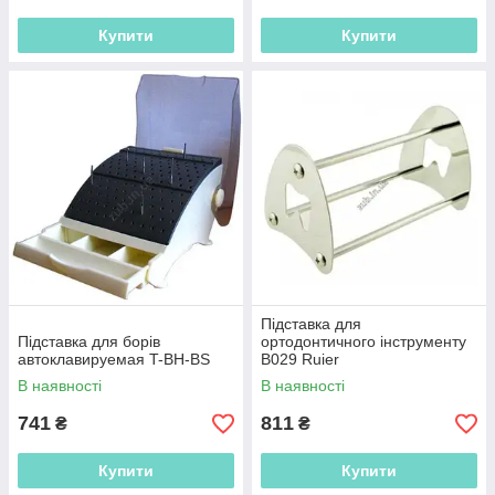
Купити
Купити
Підставка для
Підставка для борів
ортодонтичного інструменту
автоклавируемая T-BH-BS
B029 Ruier
В наявності
В наявності
741
811
₴
₴
Купити
Купити