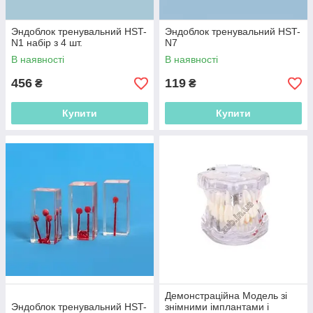
Эндоблок тренувальний HST-
Эндоблок тренувальний HST-
N1 набір з 4 шт.
N7
В наявності
В наявності
456
119
₴
₴
Купити
Купити
Демонстраційна Модель зі
Эндоблок тренувальний HST-
знімними імплантами і