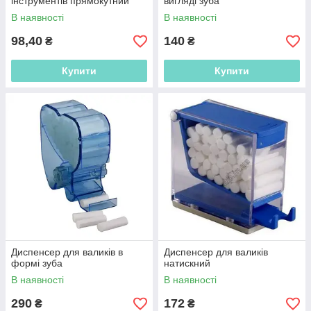
інструментів прямокутний
вигляді зуба
В наявності
В наявності
98,40
140
₴
₴
Купити
Купити
Диспенсер для валиків в
Диспенсер для валиків
формі зуба
натискний
В наявності
В наявності
290
172
₴
₴