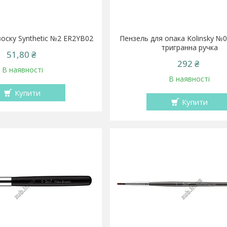
оску Synthetic №2 ER2YB02
Пензель для опака Kolinsky №
тригранна ручка
51,80 ₴
292 ₴
В наявності
В наявності
Купити
Купити