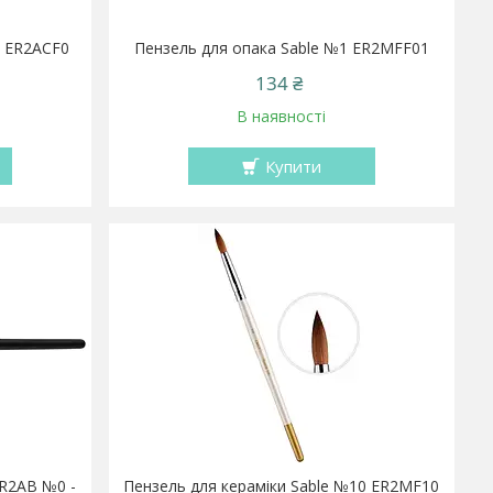
0 ER2ACF0
Пензель для опака Sable №1 ER2MFF01
134 ₴
В наявності
Купити
ER2AB №0 -
Пензель для кераміки Sable №10 ER2MF10