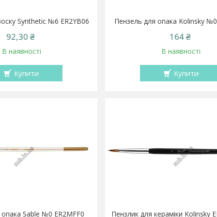
оску Synthetic №6 ER2YB06
Пензель для опака Kolinsky №
92,30 ₴
164 ₴
В наявності
В наявності
Купити
Купити
 опака Sable №0 ER2MFF0
Пензлик для кераміки Kolinsky 