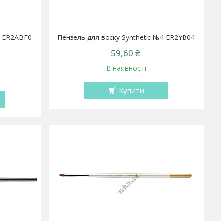
0 ER2ABF0
Пензель для воску Synthetic №4 ER2YB04
59,60 ₴
В наявності
Купити