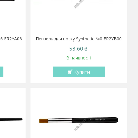
 №6 ER2YA06
Пензель для воску Synthetic №0 ER2YB00
53,60 ₴
В наявності
Купити