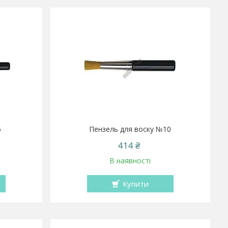
5
Пензель для воску №10
414 ₴
В наявності
Купити