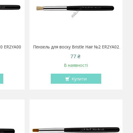
 №0 ER2YA00
Пензель для воску Bristle Hair №2 ER2YA02
77 ₴
В наявності
Купити