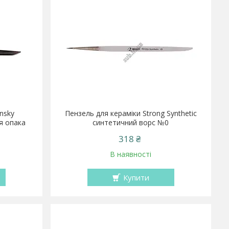
insky
Пензель для кераміки Strong Synthetic
я опака
синтетичний ворс №0
318 ₴
В наявності
Купити