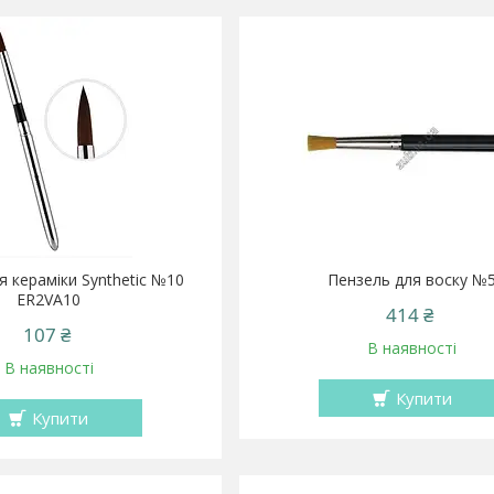
я кераміки Synthetic №10
Пензель для воску №
ER2VA10
414 ₴
107 ₴
В наявності
В наявності
Купити
Купити