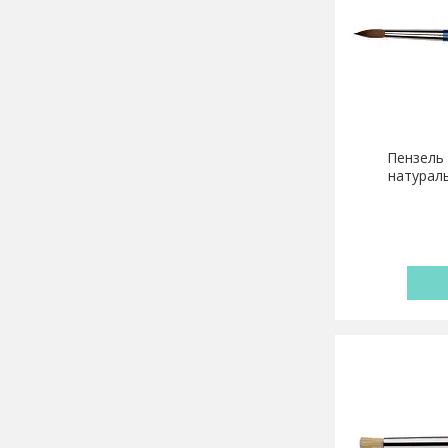
Пензель 
натурал