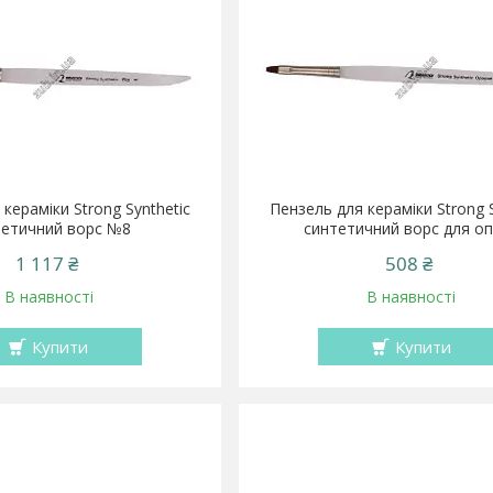
кераміки Strong Synthetic
Пензель для кераміки Strong S
тетичний ворс №8
синтетичний ворс для о
1 117 ₴
508 ₴
В наявності
В наявності
Купити
Купити