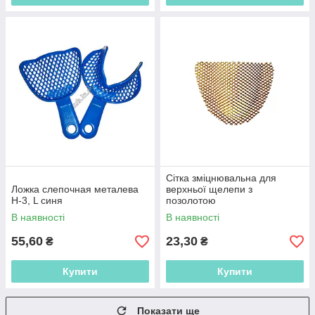
Сітка зміцнювальна для
Ложка слепочная металева
верхньої щелепи з
Н-3, L синя
позолотою
В наявності
В наявності
55,60
23,30
₴
₴
Купити
Купити
Показати ще