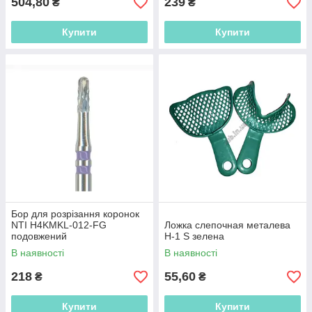
504,80
239
₴
₴
Купити
Купити
Бор для розрізання коронок
NTI H4KMKL-012-FG
Ложка слепочная металева
подовжений
Н-1 S зелена
В наявності
В наявності
218
55,60
₴
₴
Купити
Купити