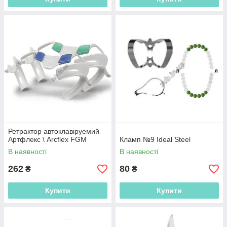
Ретрактор автоклавіруемий
Артфлекс \ Arcflex FGM
Кламп №9 Ideal Steel
В наявності
В наявності
262
80
₴
₴
Купити
Купити