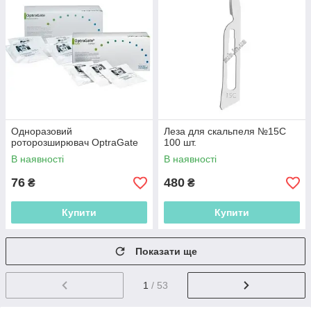
Одноразовий
Леза для скальпеля №15С
роторозширювач OptraGate
100 шт.
В наявності
В наявності
76
480
₴
₴
Купити
Купити
Показати ще
1
/ 53