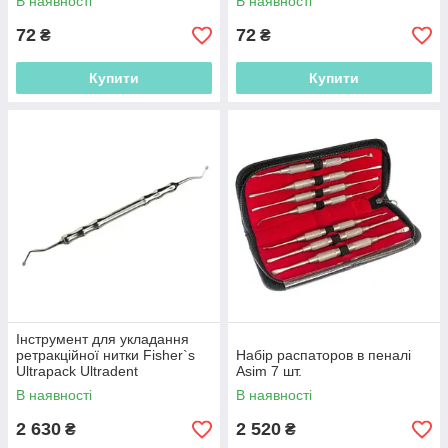
В наявності
В наявності
72
72
₴
₴
Купити
Купити
Інструмент для укладання
ретракційної нитки Fisher`s
Набір распаторов в пеналі
Ultrapack Ultradent
Asim 7 шт.
В наявності
В наявності
2 630
2 520
₴
₴