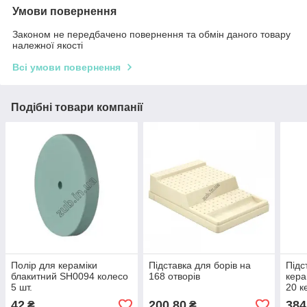
Умови повернення
Законом не передбачено повернення та обмін даного товару
належної якості
Всі умови повернення
Подібні товари компанії
Полір для кераміки
Підставка для борів на
Підс
блакитний SH0094 колесо
168 отворів
кера
5 шт.
20 к
42
200,80
384
₴
₴