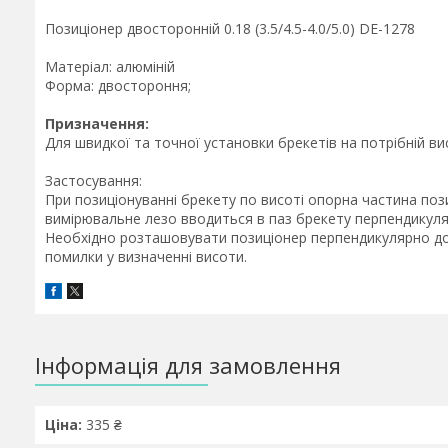
Позиціонер двосторонній 0.18 (3.5/4.5-4.0/5.0) DE-1278
Матеріал: алюміній
Форма: двостороння;
Призначення:
Для швидкої та точної установки брекетів на потрібній висо
Застосування:
При позиціонуванні брекету по висоті опорна частина поз
вимірювальне лезо вводиться в паз брекету перпендикуля
Необхідно розташовувати позиціонер перпендикулярно до 
помилки у визначенні висоти.
Інформація для замовлення
Ціна:
335 ₴