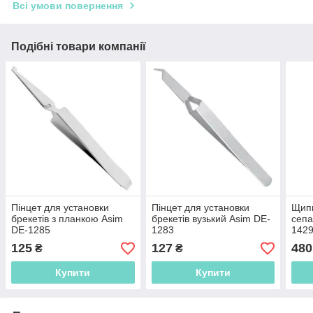
Всі умови повернення
Подібні товари компанії
Пінцет для установки
Пінцет для установки
Щипц
брекетів з планкою Asim
брекетів вузький Asim DE-
сепа
DE-1285
1283
1429
125
127
480
₴
₴
Купити
Купити