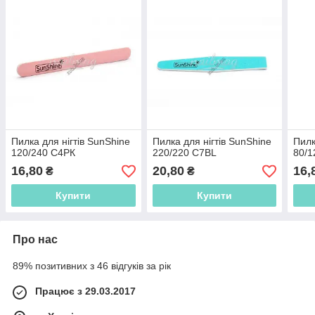
Пилка для нігтів SunShine
Пилка для нігтів SunShine
Пилк
120/240 С4РК
220/220 C7BL
80/1
16,80
20,80
16,
₴
₴
Купити
Купити
Про нас
89% позитивних з 46 відгуків за рік
Працює з 29.03.2017