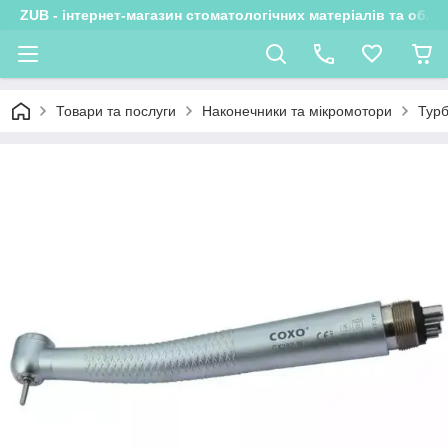
ZUB - інтернет-магазин стоматологічних матеріалів та обла
Товари та послуги
Наконечники та мікромотори
Турб