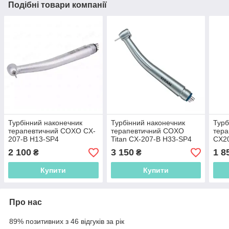
Подібні товари компанії
Турбінний наконечник
Турбінний наконечник
Турб
терапевтичний COXO CX-
терапевтичний COXO
тер
207-B H13-SP4
Titan CX-207-B H33-SP4
CX2
2 100
3 150
1 8
₴
₴
Купити
Купити
Про нас
89% позитивних з 46 відгуків за рік