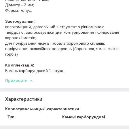
Діаметр - 2 мм;
Форма: конус;
Застосування:
високоміцний, довговічний інструмент з рівномірною
твердістю, застосовується для контурирования і фінірованія
коронок і мостів;
для полірування нікель і кобальтохромового сплавів;
полірування оклюзійних поверхонь (борозенок, ямок, скатів
горбів)
Комплектація:
Камінь карборундовий 1 штука
Приховати
Характеристики
Користувальницькі характеристики
Тип
Камені карборундові