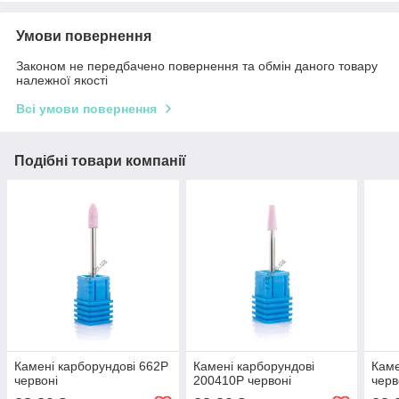
Умови повернення
Законом не передбачено повернення та обмін даного товару
належної якості
Всі умови повернення
Подібні товари компанії
Камені карборундові 662P
Камені карборундові
Каме
червоні
200410P червоні
черв