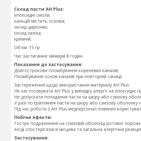
Склад пасти AH Plus:
епоксидні смоли;
кальцій містить основа;
оксид цирконію;
оксид заліза;
кремній;
Об'єм: 15 гр
Час застигання: мінімум 8 годин.
Показання до застосування:
Довгострокове пломбування кореневих каналів;
Пломбування основ каналів при повторній санації.
Застереження щодо використання матеріалу AH Plus:
Не застосовувати AH Plus у випадку алергії на епоксидні с
Не допускати попадання пасти на шкіру або слизову обол
У разі потрапляння пасти на шкіру або слизову оболонку
Під час роботи з AH Plus медперсонал повинен користува
Побічні ефекти:
Гостре подразнення на слизовій оболонці ротової порожни
Іноді спостерігалася місцева та загальна алергічна реакція
Застосування: