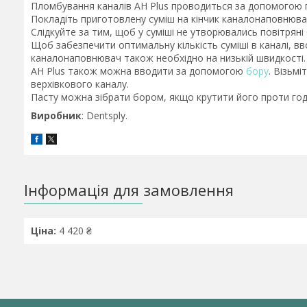
Пломбування каналів AH Plus проводиться за допомогою 
Покладіть приготовлену суміш на кінчик каналонаповнюва
Слідкуйте за тим, щоб у суміші не утворювались повітряні
Щоб забезпечити оптимальну кількість суміші в каналі, в
каналонаповнювач також необхідно на низькій швидкості.
AH Plus також можна вводити за допомогою
бору
. Візьм
верхівкового каналу.
Пасту можна зібрати бором, якщо крутити його проти год
Виробник
: Dentsply.
Інформація для замовлення
Ціна:
4 420 ₴