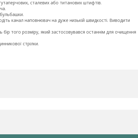
гутаперчових, сталевих або титанових штифтів.
ча.
 бульбашки.
водіть канал наповнювач на дуже низькій швидкості. Виводити
іть бір того розміру, який застосовувався останнім для очищення
инникової стрілки.