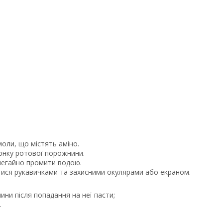
моли, що містять аміно.
онку ротової порожнини.
 негайно промити водою.
тися рукавичками та захисними окулярами або екраном.
ни після попадання на неї пасти;
.