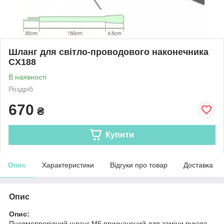
Шланг для світло-проводового наконечника
CX188
В наявності
Роздріб
670
₴
Купити
Опис
Характеристики
Відгуки про товар
Доставка
Опис
Опис:
Пневмопровідний шланг М6 призначений для заміни рукава,