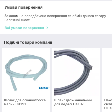
Умови повернення
Законом не передбачено повернення та обмін даного товару
належної якості
Всі умови повернення
Подібні товари компанії
Шланг для слюноотсосса
Шланг двох-канальний
Нако
малий CX191
для педалі CX107
світ
COX