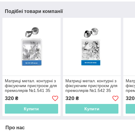
Подібні товари компанії
Матриці метал. контурні з
Матриці метал. контурні з
Матр
фіксуючим пристроєм для
фіксуючим пристроєм для
фікс
премолярів №1.541 35
премолярів №1.542 35
прем
мкм
мкм
мкм
320
320
320
₴
₴
Купити
Купити
Про нас