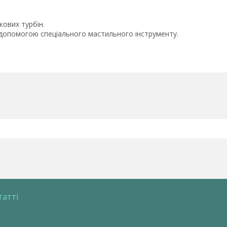
кових турбін.
 допомогою спеціального мастильного інструменту.
татті