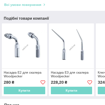
Всі умови повернення
Подібні товари компанії
Насадка E2 для скалера
Насадка E3 для скалера
Ключ
Woodpecker
Woodpecker
Woo
280
228,20
324
₴
₴
Купити
Купити