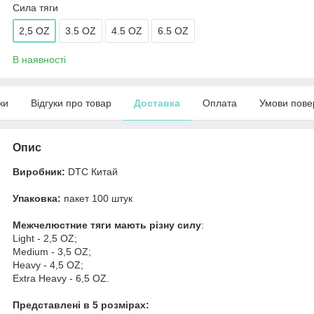
Сила тяги
2,5 OZ
3.5 OZ
4.5 OZ
6.5 OZ
В наявності
ки
Відгуки про товар
Доставка
Оплата
Умови пове
Опис
Виробник:
DTC Китай
Упаковка:
пакет 100 штук
Межчелюстние тяги мають різну силу
:
Light - 2,5 OZ;
Medium - 3,5 OZ;
Heavy - 4,5 OZ;
Extra Heavy - 6,5 OZ.
Представлені в 5 розмірах: