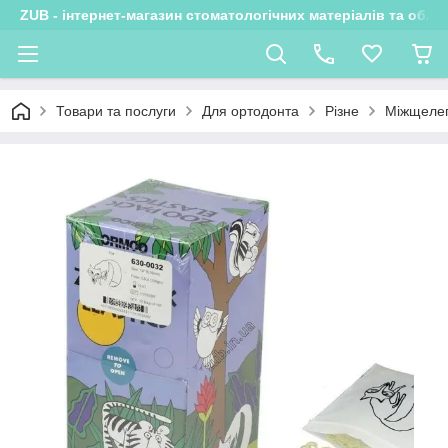
ZUB - інтернет-магазин стоматологічних матеріалів та обла
Товари та послуги
Для ортодонта
Різне
Міжщелеп