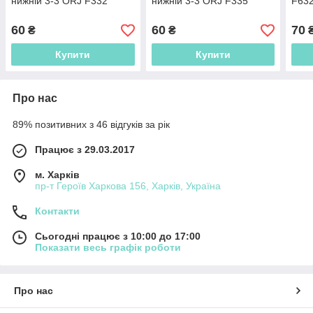
нижній 3-3 ORJ F332
нижній 3-3 ORJ F335
F63
60
60
70
₴
₴
Купити
Купити
Про нас
89% позитивних з 46 відгуків за рік
Працює з 29.03.2017
м. Харків
пр-т Героїв Харкова 156, Харків, Україна
Контакти
Сьогодні працює з 10:00 до 17:00
Показати весь графік роботи
Про нас