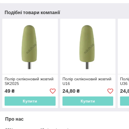
Подібні товари компанії
Полір силіконовий жовтий
Полір силіконовий жовтий
Полі
SK2025
U16
U36
49
24,80
24,
₴
₴
Купити
Купити
Про нас