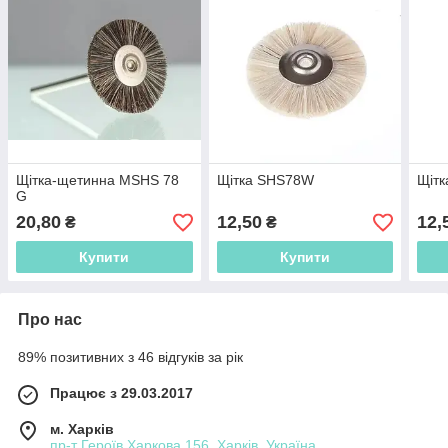
Щітка-щетинна MSHS 78
Щітка SHS78W
Щіт
G
20,80
12,50
12,
₴
₴
Купити
Купити
Про нас
89% позитивних з 46 відгуків за рік
Працює з 29.03.2017
м. Харків
пр-т Героїв Харкова 156, Харків, Україна