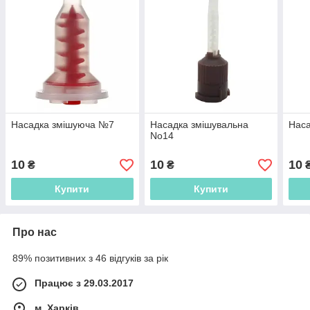
Насадка змішуюча №7
Насадка змішувальна
Наса
No14
10
10
10
₴
₴
Купити
Купити
Про нас
89% позитивних з 46 відгуків за рік
Працює з 29.03.2017
м. Харків