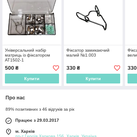
Універсальний набір
Фіксатор замикаючий
Фікс
матриць із фіксатором
малий №1.003
вел
AT1502-1
500
330
330
₴
₴
Купити
Купити
Про нас
89% позитивних з 46 відгуків за рік
Працює з 29.03.2017
м. Харків
пр-т Героїв Харкова 156, Харків, Україна