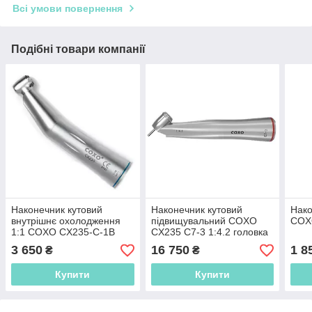
Всі умови повернення
Подібні товари компанії
Наконечник кутовий
Наконечник кутовий
Нако
внутрішнє охолодження
підвищувальний COXO
COX
1:1 COXO CX235-C-1B
CX235 C7-3 1:4.2 головка
45&#176; LED-фіброптика
3 650
16 750
1 8
₴
₴
+ CX207-B SP TITAN
Купити
Купити