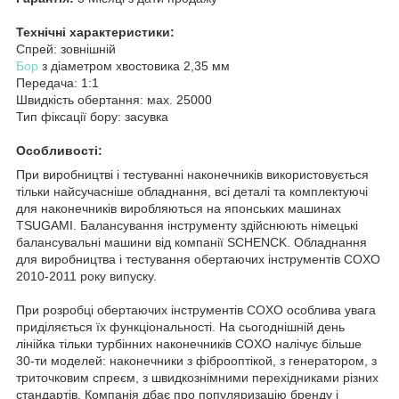
Технічні характеристики:
Спрей: зовнішній
Бор
з діаметром хвостовика 2,35 мм
Передача: 1:1
Швидкість обертання: мах. 25000
Тип фіксації бору: засувка
Особливості:
При виробництві і тестуванні наконечників використовується
тільки найсучасніше обладнання, всі деталі та комплектуючі
для наконечників виробляються на японських машинах
TSUGAMI. Балансування інструменту здійснюють німецькі
балансувальні машини від компанії SCHENCK. Обладнання
для виробництва і тестування обертаючих інструментів COXO
2010-2011 року випуску.
При розробці обертаючих інструментів COXO особлива увага
приділяється їх функціональності. На сьогоднішній день
лінійка тільки турбінних наконечників COXO налічує більше
30-ти моделей: наконечники з фіброоптікой, з генератором, з
триточковим спреєм, з швидкознімними перехідниками різних
стандартів. Компанія дбає про популяризацію бренду і