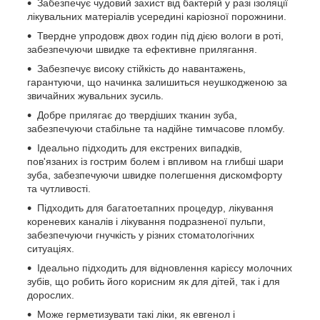
Забезпечує чудовий захист від бактерій у разі ізоляції
лікувальних матеріалів усередині каріозної порожнини.
Твердне упродовж двох годин під дією вологи в роті,
забезпечуючи швидке та ефективне прилягання.
Забезпечує високу стійкість до навантажень,
гарантуючи, що начинка залишиться неушкодженою за
звичайних жувальних зусиль.
Добре прилягає до твердіших тканин зуба,
забезпечуючи стабільне та надійне тимчасове пломбу.
Ідеально підходить для екстрених випадків,
пов'язаних із гострим болем і впливом на глибші шари
зуба, забезпечуючи швидке полегшення дискомфорту
та чутливості.
Підходить для багатоетапних процедур, лікування
кореневих каналів і лікування подразненої пульпи,
забезпечуючи гнучкість у різних стоматологічних
ситуаціях.
Ідеально підходить для відновлення карієсу молочних
зубів, що робить його корисним як для дітей, так і для
дорослих.
Може герметизувати такі ліки, як евгенол і