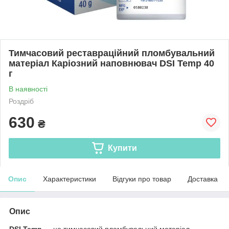
Тимчасовий реставраційний пломбувальний
матеріал Каріозний наповнювач DSI Temp 40
г
В наявності
Роздріб
630
₴
Купити
Опис
Характеристики
Відгуки про товар
Доставка
Опис
DSI Temp
— це тимчасовий пломбувальний матеріал,