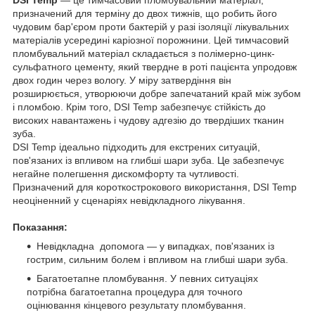
призначений для терміну до двох тижнів, що робить його
чудовим бар'єром проти бактерій у разі ізоляції лікувальних
матеріалів усередині каріозної порожнини. Цей тимчасовий
пломбувальний матеріал складається з полімерно-цинк-
сульфатного цементу, який твердне в роті пацієнта упродовж
двох годин через вологу. У міру затвердіння він
розширюється, утворюючи добре запечатаний край між зубом
і пломбою. Крім того, DSI Temp забезпечує стійкість до
високих навантажень і чудову адгезію до твердіших тканин
зуба.
DSI Temp ідеально підходить для екстрених ситуацій,
пов'язаних із впливом на глибші шари зуба. Це забезпечує
негайне полегшення дискомфорту та чутливості.
Призначений для короткострокового використання, DSI Temp
неоціненний у сценаріях невідкладного лікування.
Показання:
Невідкладна допомога — у випадках, пов'язаних із
гострим, сильним болем і впливом на глибші шари зуба.
Багатоетапне пломбування. У певних ситуаціях
потрібна багатоетапна процедура для точного
оцінювання кінцевого результату пломбування.