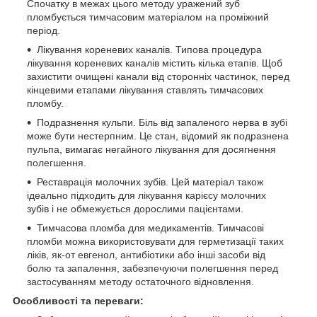
Спочатку в межах цього методу уражений зуб
пломбується тимчасовим матеріалом на проміжний
період.
Лікування кореневих каналів. Типова процедура
лікування кореневих каналів містить кілька етапів. Щоб
захистити очищені канали від сторонніх частинок, перед
кінцевими етапами лікування ставлять тимчасових
пломбу.
Подразнення кульпи. Біль від запаленого нерва в зубі
може бути нестерпним. Це стан, відомий як подразнена
пульпа, вимагає негайного лікування для досягнення
полегшення.
Реставрація молочних зубів. Цей матеріал також
ідеально підходить для лікування карієсу молочних
зубів і не обмежується дорослими пацієнтами.
Тимчасова пломба для медикаментів. Тимчасові
пломби можна використовувати для герметизації таких
ліків, як-от евгенол, антибіотики або інші засоби від
болю та запалення, забезпечуючи полегшення перед
застосуванням методу остаточного відновлення.
Особливості та переваги: