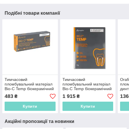
Подібні товари компанії
Тимчасовий
Тимчасовий
Oraf
пломбувальний матеріал
пломбувальний матеріал
плом
Bio-C Temp біокерамічний
Bio-C Temp біокерамічний
динт
Angelus 1 шприц 0,5 г.
Angelus набір 4 шприца
PRE
483
1 915
136
₴
₴
Купити
Купити
Акційні пропозиції та новинки