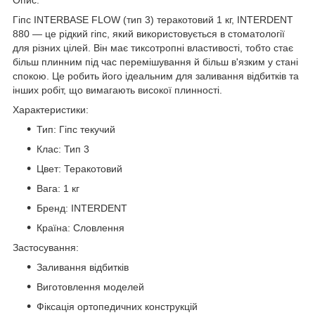
Гіпс INTERBASE FLOW (тип 3) теракотовий 1 кг, INTERDENT
880 — це рідкий гіпс, який використовується в стоматології
для різних цілей. Він має тиксотропні властивості, тобто стає
більш плинним під час перемішування й більш в'язким у стані
спокою. Це робить його ідеальним для заливання відбитків та
інших робіт, що вимагають високої плинності.
Характеристики:
Тип:
Гіпс текучий
Клас:
Тип 3
Цвет:
Теракотовий
Вага:
1 кг
Бренд:
INTERDENT
Країна:
Словлення
Застосування:
Заливання відбитків
Виготовлення моделей
Фіксація ортопедичних конструкцій