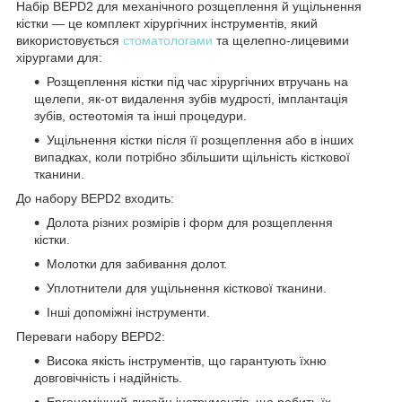
Набір BEPD2 для механічного розщеплення й ущільнення
кістки — це комплект хірургічних інструментів, який
використовується
стоматологами
та щелепно-лицевими
хірургами для:
Розщеплення кістки
під час хірургічних втручань на
щелепи, як-от видалення зубів мудрості, імплантація
зубів, остеотомія та інші процедури.
Ущільнення кістки
після її розщеплення або в інших
випадках, коли потрібно збільшити щільність кісткової
тканини.
До набору BEPD2 входить:
Долота
різних розмірів і форм для розщеплення
кістки.
Молотки
для забивання долот.
Уплотнители
для ущільнення кісткової тканини.
Інші допоміжні інструменти
.
Переваги набору BEPD2:
Висока якість
інструментів, що гарантують їхню
довговічність і надійність.
Ергономічний дизайн
інструментів, що робить їх