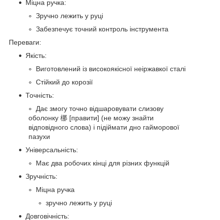
Міцна ручка:
Зручно лежить у руці
Забезпечує точний контроль інструмента
Переваги:
Якість:
Виготовлений із високоякісної неіржавкої сталі
Стійкий до корозії
Точність:
Дає змогу точно відшаровувати слизову
оболонку 梛 [правити] (не можу знайти
відповідного слова) і підіймати дно гайморової
пазухи
Універсальність:
Має два робочих кінці для різних функцій
Зручність:
Міцна ручка
зручно лежить у руці
Довговічність: