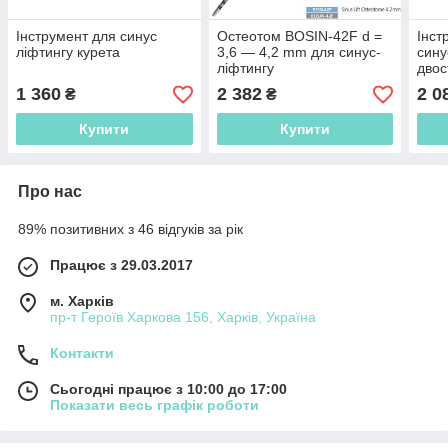
Інструмент для синус
Остеотом BOSIN-42F d =
Інст
ліфтингу курета
3,6 — 4,2 mm для синус-
сину
ліфтингу
двос
1 360
2 382
2 0
₴
₴
Купити
Купити
Про нас
89% позитивних з 46 відгуків за рік
Працює з 29.03.2017
м. Харків
пр-т Героїв Харкова 156, Харків, Україна
Контакти
Сьогодні працює з 10:00 до 17:00
Показати весь графік роботи