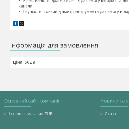
Ефективність:
драгер RCP1-3 дає змогу швидко та лег
канали
Гнучкість:
тонкий діаметр інструмента дає змогу йом
Інформація для замовлення
Ціна:
562 ₴
Основний сайт компанії
Новини та с
Інтернет-магазин ZUB
Статті