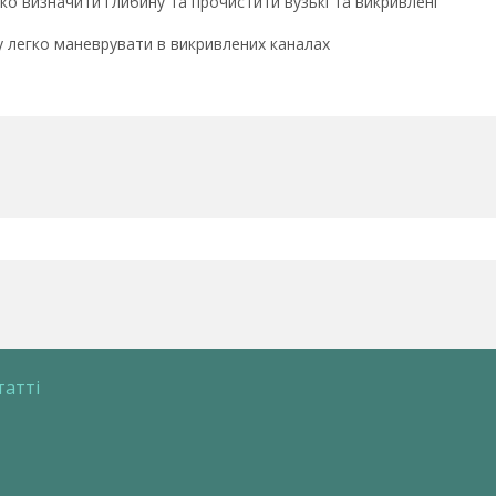
ко визначити глибину та прочистити вузькі та викривлені
у легко маневрувати в викривлених каналах
татті