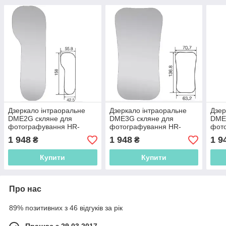
Дзеркало інтраоральне
Дзеркало інтраоральне
Дзер
DME2G скляне для
DME3G скляне для
DME
фотографування HR-
фотографування HR-
фот
напилення для дорослих
напилення для дорослих
напи
1 948
1 948
1 9
₴
₴
Buccal
Occlusal
Ling
Купити
Купити
Про нас
89% позитивних з 46 відгуків за рік