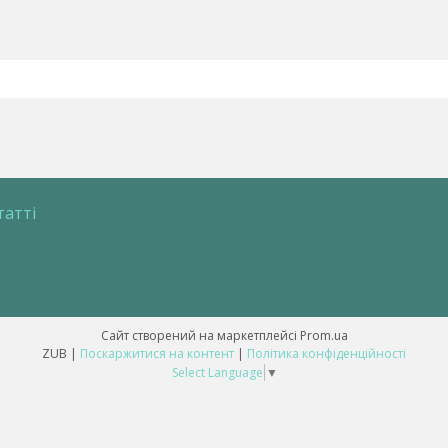
татті
Сайт створений на маркетплейсі
Prom.ua
ZUB |
Поскаржитися на контент
|
Політика конфіденційності
Select Language
▼