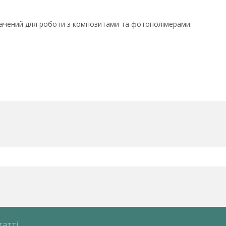
начений для роботи з композитами та фотополімерами.
татті