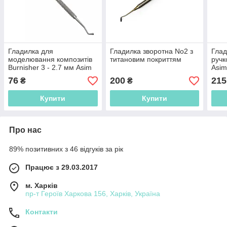
Гладилка для
Гладилка зворотна No2 з
Глад
моделювання композитів
титановим покриттям
ручк
Burnisher 3 - 2.7 мм Asim
Asi
DE-617
76
200
215
₴
₴
Купити
Купити
Про нас
89% позитивних з 46 відгуків за рік
Працює з 29.03.2017
м. Харків
пр-т Героїв Харкова 156, Харків, Україна
Контакти