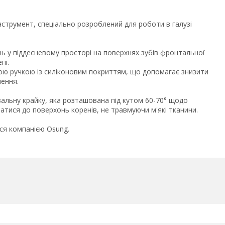
нструмент, спеціально розроблений для роботи в галузі
ь у піддесневому просторі на поверхнях зубів фронтальної
пі.
ою ручкою із силіконовим покриттям, що допомагає знизити
лення.
зальну крайку, яка розташована під кутом 60-70° щодо
тися до поверхонь коренів, не травмуючи м'які тканини.
я компанією Osung.