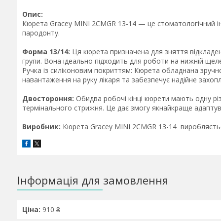
Опис:
Кюрета Gracey
MINI 2CMGR 13-14
— це стоматологічний і
пародонту.
Форма 13/14:
Ця кюрета призначена для зняття відкладен
групи. Вона ідеально підходить для роботи на нижній щеле
Ручка із силіконовим покриттям: Кюрета обладнана зручн
навантаження на руку лікаря та забезпечує надійне захоп
Двостороння:
Обидва робочі кінці кюрети мають одну рі
термінального стрижня. Це дає змогу якнайкраще адаптува
Виробник:
Кюрета Gracey
MINI 2CMGR 13-14
виробляєтьс
Інформація для замовлення
Ціна:
910 ₴