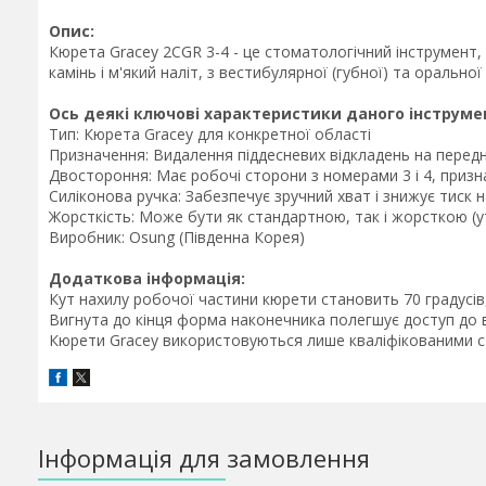
Опис:
Кюрета Gracey 2CGR 3-4 - це стоматологічний інструмент,
камінь і м'який наліт, з вестибулярної (губної) та орально
Ось деякі ключові характеристики даного інструме
Тип: Кюрета Gracey для конкретної області
Призначення: Видалення піддесневих відкладень на передні
Двостороння: Має робочі сторони з номерами 3 і 4, призн
Силіконова ручка: Забезпечує зручний хват і знижує тиск 
Жорсткість: Може бути як стандартною, так і жорсткою (
Виробник: Osung (Південна Корея)
Додаткова інформація:
Кут нахилу робочої частини кюрети становить 70 градусів
Вигнута до кінця форма наконечника полегшує доступ до 
Кюрети Gracey використовуються лише кваліфікованими ст
Інформація для замовлення