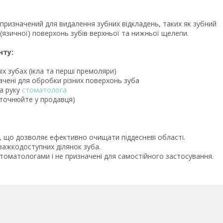
 призначений для видалення зубних відкладень, таких як зубний
ї (язичної) поверхонь зубів верхньої та нижньої щелепи.
нту:
х зубах (ікла та перші премоляри)
ачені для обробки різних поверхонь зуба
на руку
стоматолога
уточнюйте у продавця)
, що дозволяє ефективно очищати піддесневі області.
важкодоступних ділянок зуба.
оматологами і не призначені для самостійного застосування.