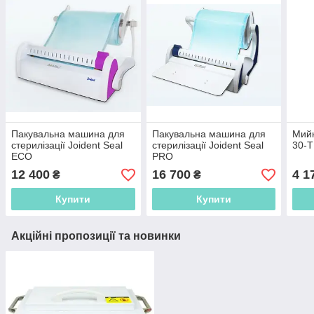
Пакувальна машина для
Пакувальна машина для
Мийк
стерилізації Joident Seal
стерилізації Joident Seal
30-Т
ECO
PRO
12 400
16 700
4 1
₴
₴
Купити
Купити
Акційні пропозиції та новинки