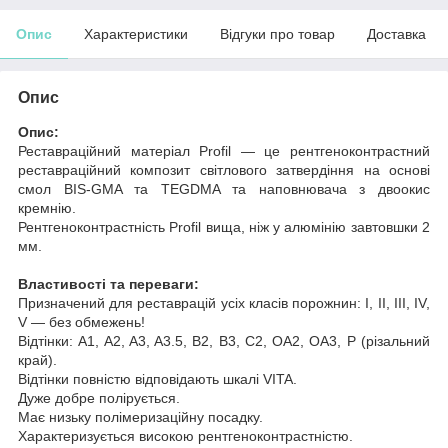
Опис
Характеристики
Відгуки про товар
Доставка
Опис
Опис:
Реставраційний матеріал Profil — це рентгеноконтрастний
реставраційний композит світлового затвердіння на основі
смол BIS-GMA та TEGDMA та наповнювача з двоокис
кремнію.
Рентгеноконтрастність Profil вища, ніж у алюмінію завтовшки 2
мм.
Властивості та переваги:
Призначений для реставрацій усіх класів порожнин: I, II, III, IV,
V — без обмежень!
Відтінки: A1, A2, A3, A3.5, B2, B3, C2, OA2, OA3, Р (різальний
край).
Відтінки повністю відповідають шкалі VITA.
Дуже добре полірується.
Має низьку полімеризаційну посадку.
Характеризується високою рентгеноконтрастністю.