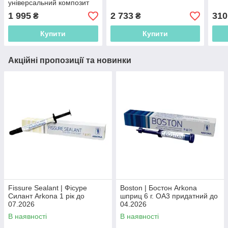
універсальний композит
3.2 г
1 995
2 733
310
₴
₴
Купити
Купити
Акційні пропозиції та новинки
Fissure Sealant | Фісуре
Boston | Бостон Arkona
Силант Arkona 1 рік до
шприц 6 г. OA3 придатний до
07.2026
04.2026
В наявності
В наявності