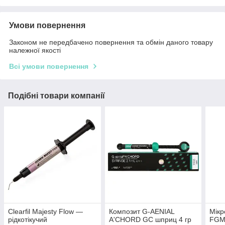
Умови повернення
Законом не передбачено повернення та обмін даного товару
належної якості
Всі умови повернення
Подібні товари компанії
Clearfil Majesty Flow —
Композит G-AENIAL
Мікр
рідкотікучий
A'CHORD GC шприц 4 гр
FGM 