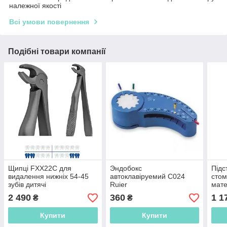
належної якості
Всі умови повернення
Подібні товари компанії
Щипці FXX22C для
Эндобокс
Підс
видалення нижніх 54-45
автоклавіруемий C024
стом
зубів дитячі
Ruier
мате
2 490
360
1 1
₴
₴
Купити
Купити