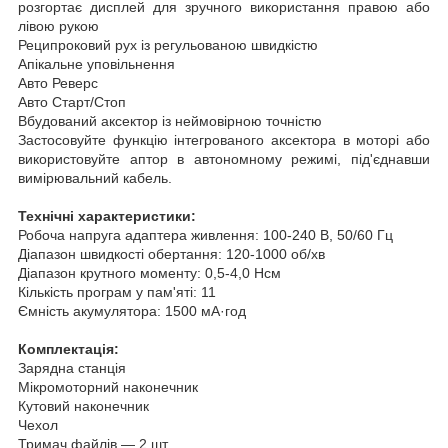
розгортає дисплей для зручного використання правою або
лівою рукою
Реципроковий рух із регульованою швидкістю
Апікальне уповільнення
Авто Реверс
Авто Старт/Стоп
Вбудований аксектор із неймовірною точністю
Застосовуйте функцію інтегрованого аксектора в моторі або
використовуйте аптор в автономному режимі, під'єднавши
вимірювальний кабель.
Технічні характеристики:
Робоча напруга адаптера живлення: 100-240 В, 50/60 Гц
Діапазон швидкості обертання: 120-1000 об/хв
Діапазон крутного моменту: 0,5-4,0 Нсм
Кількість програм у пам'яті: 11
Ємність акумулятора: 1500 мА·год
Комплектація:
Зарядна станція
Мікромоторний наконечник
Кутовий наконечник
Чехол
Тримач файлів — 2 шт.