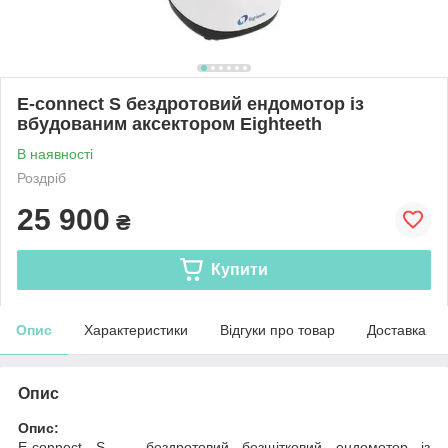
E-connect S бездротовий ендомотор із
вбудованим аксектором Eighteeth
В наявності
Роздріб
25 900
₴
Купити
Опис
Характеристики
Відгуки про товар
Доставка
Опис
Опис:
E-connect S — бездротовий безщітковий ендомотор із