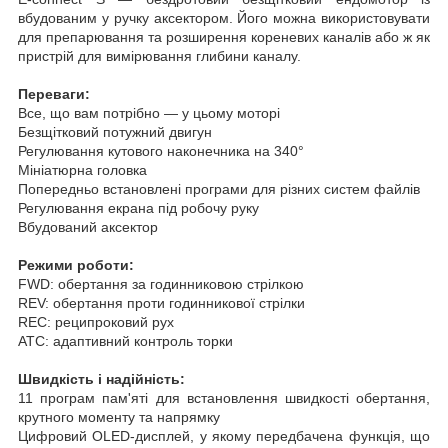
вбудованим у ручку аксектором. Його можна використовувати
для препарювання та розширення кореневих каналів або ж як
пристрій для вимірювання глибини каналу.
Переваги:
Все, що вам потрібно — у цьому моторі
Безщітковий потужний двигун
Регулювання кутового наконечника на 340°
Мініатюрна головка
Попередньо встановлені програми для різних систем файлів
Регулювання екрана під робочу руку
Вбудований аксектор
Режими роботи:
FWD: обертання за годинниковою стрілкою
REV: обертання проти годинникової стрілки
REC: реципроковий рух
ATC: адаптивний контроль торки
Швидкість і надійність:
11 програм пам'яті для встановлення швидкості обертання,
крутного моменту та напрямку
Цифровий OLED-дисплей, у якому передбачена функція, що