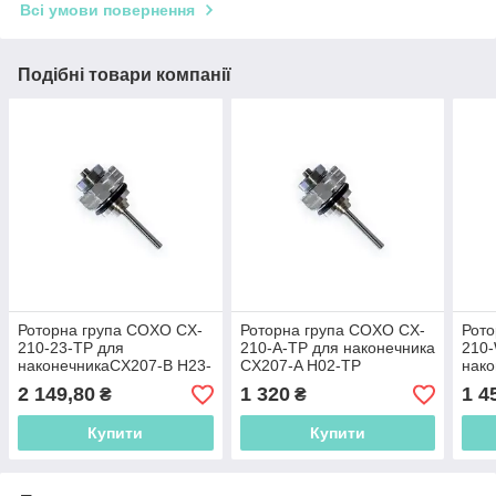
Всі умови повернення
Подібні товари компанії
Роторна група COXO CX-
Роторна група COXO CX-
Рото
210-23-TP для
210-A-TP для наконечника
210
наконечникаCX207-B H23-
CX207-A H02-TP
нако
TP ATLAS
2 149,80
1 320
1 4
₴
₴
Купити
Купити