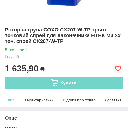
Роторна група COXO CX207-W-TP трьох
точковий спрей для наконечника НТБК М4 3х
точ. спрей CX207-W-TP
В наявності
Роздріб
1 635,90
₴
Купити
Опис
Характеристики
Відгуки про товар
Доставка
Опис
Опис: