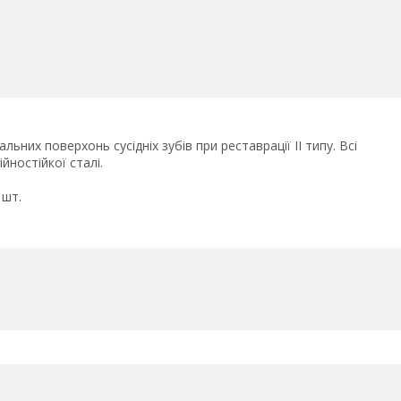
льних поверхонь сусідніх зубів при реставрації II типу. Всі
ійностійкої сталі.
 шт.