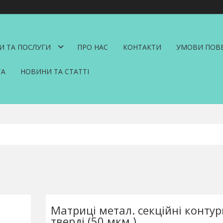
И ТА ПОСЛУГИ
ПРО НАС
КОНТАКТИ
УМОВИ ПОВЕ
ТА
НОВИНИ ТА СТАТТІ
Матриці метал. секційні конту
тверді (50 мкм.)