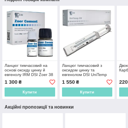
Ланцюг тимчасовий на
Ланцюг тимчасовий з
Дво
основі оксиду цинку й
оксидом цинку та
Карб
евгенолу IRM DSI Zoer 38
евгенолом DSI UniTemp
г + 12 мл
EU 8 г.
1 300
1 550
220
₴
₴
Купити
Купити
Акційні пропозиції та новинки