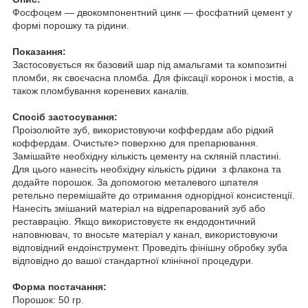
Фосфоцем — двокомпонентний цинк — фосфатний цемент у
формі порошку та рідини.
Показання:
Застосовується як базовий шар під амальгами та композитні
пломби, як своєчасна пломба. Для фіксації коронок і мостів, а
також пломбування кореневих каналів.
Спосіб застосування:
Проізолюйте зуб, використовуючи коффердам або рідкий
коффердам. Очистьте> поверхню для препарювання.
Замішайте необхідну кількість цементу на скляній пластині.
Для цього нанесіть необхідну кількість рідини з флакона та
додайте порошок. За допомогою металевого шпателя
ретельно перемішайте до отримання однорідної консистенції.
Нанесіть змішаний матеріал на відрепарований зуб або
реставрацію. Якщо використовуєте як ендодонтичний
наповнювач, то вносьте матеріал у канал, використовуючи
відповідний ендоінструмент. Проведіть фінішну обробку зуба
відповідно до вашої стандартної клінічної процедури.
Форма постачання:
Порошок: 50 гр.