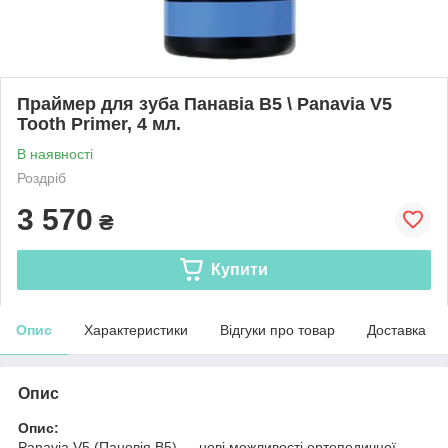
Праймер для зуба Панавіа В5 \ Panavia V5
Tooth Primer, 4 мл.
В наявності
Роздріб
3 570
₴
Купити
Опис
Характеристики
Відгуки про товар
Доставка
Опис
Опис:
Panavia V5 (Пановія В5) — нові можливості ортопедичної