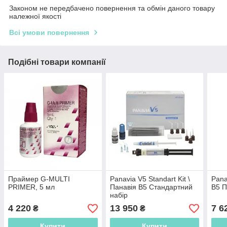
Законом не передбачено повернення та обмін даного товару
належної якості
Всі умови повернення
Подібні товари компанії
Праймер G-MULTI
Panavia V5 Standart Kit \
Pana
PRIMER, 5 мл
Панавія В5 Стандартний
В5 П
набір
4 220
13 950
7 6
₴
₴
Купити
Купити