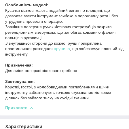
Особливість моделі:
Кусачки кісткові мають подвійний вигин по площині, що
дозволяє ввести інструмент глибоко в порожнину рота і без
утруднень провести операцію.
Зовнішня поверхня ручок кісткових гострозубців покрита
ретенционным візерунком, що запобігає ковзанню фаланг
пальців в рукавичці.
З внутрішньої сторони до кожної ручці прикріплена
пластиночная разводная
пружина
, що забезпечує плавний хід
інструменту.
Призначення:
Для зміни поверхні кісткового гребеня.
Застосування:
Короткі, гострі, з жолобовидними поглибленнями щічки
інструменту забезпечують точкове скусывание кісткових
ділянок без зайвого тиску на сусідні тканини.
Приховати
Характеристики