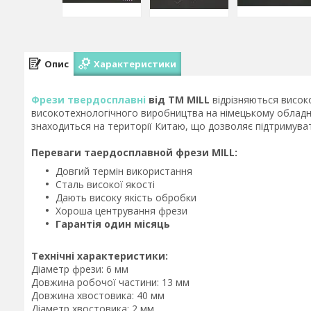
Опис
Характеристики
Фрези твердосплавні
від ТМ MILL
відрізняються високо
високотехнологічного виробництва на німецькому обладнан
знаходиться на території Китаю, що дозволяє підтримуват
Переваги таердосплавной фрези MILL:
Довгий термін використання
Сталь високої якості
Дають високу якість обробки
Хороша центрування фрези
Гарантія один місяць
Технічні характеристики:
Діаметр фрези: 6 мм
Довжина робочої частини: 13 мм
Довжина хвостовика: 40 мм
Діаметр хвостовика: 2 мм