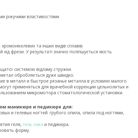
ими ріжучими властивостями
ромонікелевих та інших видів сплавів.
ий хід фрези. У результаті значно поліпшується якість
ещатої системою відламу стружки.
в метал обробляється дуже швидко.
ие в металл и быстрое резанье металла в условиях малого
могут применяться для врачебной коррекции цельнолитых и
пользованием микромотора стоматологической установки.
ном маникюре и педикюре для:
вых и гелевых ногтей: грубого опила, опила под ногтями,
ятия геля,
гель-лака
и педикюра.
ровать форму.