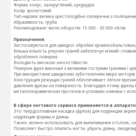
Форма: конус, заокруглений, кукурудза
Колір: фіолетовий
Тип нарізки: велика хрестоподібно-поперечна з поліпшен
Абразивность: груба
Рекомендоване число оборотів: 15 000 - 30 000 об/хв
Призначення:
Застосовуються для швидкої обробки хромокобальтовых, х
Більша кількість ріжучих граней забезпечує м'який і плавн
обробленої поверхні.
Володіють високою зносостійкістю.
Поверхні фрез виконані з великими гострими гранями і хр
При використанні швидкісних зуботехнічних мікро моторі
Конструкция режущих граней обеспечивает легкое врезан
давления фрезы на поверхность. Благодаря этому фрезы 
металлокерамических протезов в условиях клиники с ис
В сфере ногтевого сервисе применяется в аппарат
Это твердосплавная насадка (фреза) для коррекции акрило
коррекции формы и длины.
Также, можно использовать для выпиливания отслоек, сн
Позволяет быстро опилить ногти, убрать длину, смодели