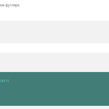
ом футляре.
татті