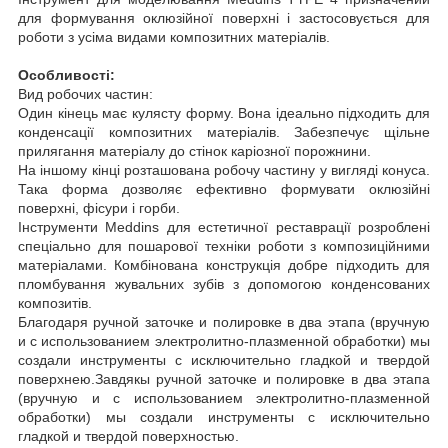
для формування оклюзійної поверхні і застосовується для
роботи з усіма видами композитних матеріалів.
Особливості:
Вид робочих частин:
Один кінець має кулясту форму. Вона ідеально підходить для
конденсації композитних матеріалів. Забезпечує щільне
прилягання матеріалу до стінок каріозної порожнини.
На іншому кінці розташована робочу частину у вигляді конуса.
Така форма дозволяє ефективно формувати оклюзійні
поверхні, фісури і горби.
Інструменти Meddins для естетичної реставрації розроблені
спеціально для пошарової техніки роботи з композиційними
матеріалами. Комбінована конструкція добре підходить для
пломбування жувальних зубів з допомогою конденсованих
композитів.
Благодаря ручной заточке и полировке в два этапа (вручную
и с использованием электролитно-плазменной обработки) мы
создали инструменты с исключительно гладкой и твердой
поверхнею.Завдякы ручной заточке и полировке в два этапа
(вручную и с использованием электролитно-плазменной
обработки) мы создали инструменты с исключительно
гладкой и твердой поверхностью.