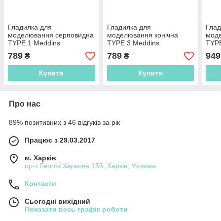
Гладилка для
Гладилка для
Глад
моделювання серповидна
моделювання конічна
мод
TYPE 1 Meddins
TYPE 3 Meddins
TYPE
789
789
949
₴
₴
Купити
Купити
Про нас
89% позитивних з 46 відгуків за рік
Працює з 29.03.2017
м. Харків
пр-т Героїв Харкова 156, Харків, Україна
Контакти
Сьогодні вихідний
Показати весь графік роботи