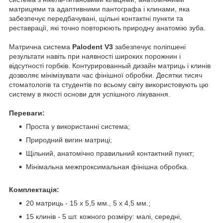
матрицями та адаптивними пантографа і клинами, яка
забезпечує передбачувані, щільні контактні пункти та
реставрації, які точно повторюють природну анатомію зуба.
Матрична система
Palodent V3
забезпечує поліпшені
результати навіть при наявності широких порожнин і
відсутності горбків. Контурированный дизайн матриць і клинів
дозволяє мінімізувати час фінішної обробки. Десятки тисяч
стоматологів та студентів по всьому світу використовують цю
систему
в якості основи для успішного лікування.
Переваги:
Проста у використанні система;
Природний вигин матриці;
Щільний, анатомічно правильний контактний пункт;
Мінімальна межпроксимальная фінішна обробка.
Комплектація:
20 матриць - 15 х 5,5 мм., 5 х 4,5 мм.;
15 клинів - 5 шт. кожного розміру: малі, середні,