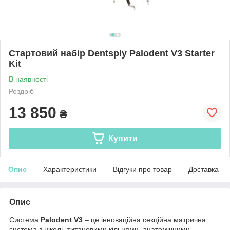
Стартовий набір Dentsply Palodent V3 Starter
Kit
В наявності
Роздріб
13 850
₴
Купити
Опис
Характеристики
Відгуки про товар
Доставка
Опис
Система
Palodent V3
– це інноваційна секційна матрична
система з нікель-титановими кільцями, анатомічними