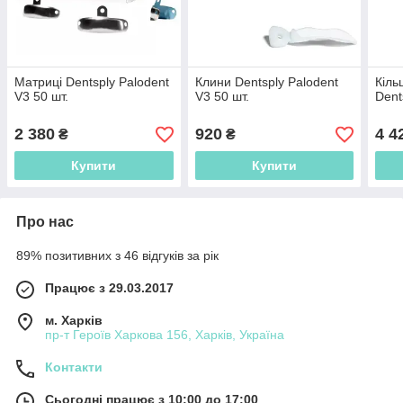
Матриці Dentsply Palodent
Клини Dentsply Palodent
Кіль
V3 50 шт.
V3 50 шт.
Dent
2 380
920
4 4
₴
₴
Купити
Купити
Про нас
89% позитивних з 46 відгуків за рік
Працює з 29.03.2017
м. Харків
пр-т Героїв Харкова 156, Харків, Україна
Контакти
Сьогодні працює з 10:00 до 17:00