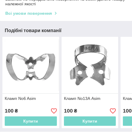
належної якості
Всі умови повернення
Подібні товари компанії
Кламп No6 Asim
Кламп No13А Asim
Кла
100
100
100
₴
₴
Купити
Купити