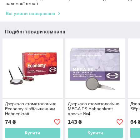
належної якості
Всі умови повернення
Подібні товари компанії
Дзеркало стоматологічне
Дзеркало стоматологічне
Дзер
Economy зі збільшенням
MEGA FS Hahnenkratt
SEpl
Hahnenkratt
плоске №4
74
143
64
₴
₴
Купити
Купити