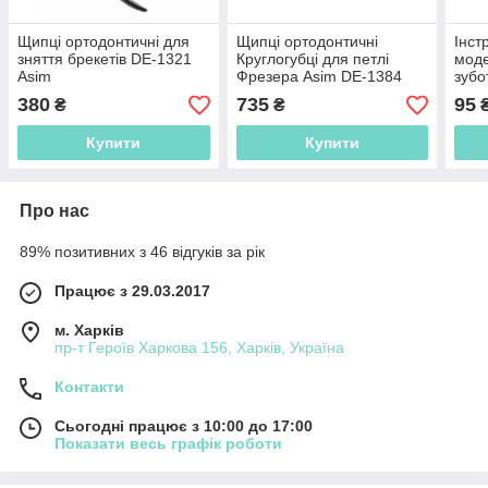
Щипці ортодонтичні для
Щипці ортодонтичні
Інст
зняття брекетів DE-1321
Круглогубці для петлі
мод
Asim
Фрезера Asim DE-1384
зубо
906
380
735
95
₴
₴
Купити
Купити
Про нас
89% позитивних з 46 відгуків за рік
Працює з 29.03.2017
м. Харків
пр-т Героїв Харкова 156, Харків, Україна
Контакти
Сьогодні працює з 10:00 до 17:00
Показати весь графік роботи